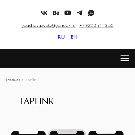
yausheva.web@yandex.ru
+7 922 344-15-50
RU
EN
Главная
/
Taplink
TAPLINK