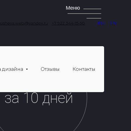
Меню
ausheva.web@yandex.ru
+7 922 344-15-50
RU
EN
 дизайна
Отзывы
Контакты
за 10 дней