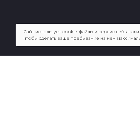
Сайт использует cookie-файлы и сервис веб-анали
чтобы сделать ваше пребывание на нем максимал
Будем рады выполнить Вашу
yausheva.web@yandex.ru