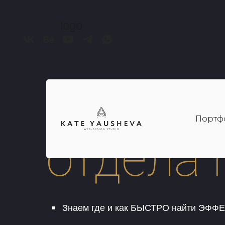
logo
Менедж
Портф
отдела
Знаем где и как БЫСТРО найти ЭФ