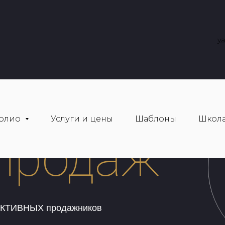
y
еры для
олио
Услуги и цены
Шаблоны
Школа
 продаж
ФЕКТИВНЫХ продажников