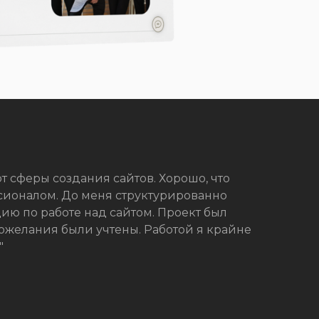
т сферы создания сайтов. Хорошо, что
ссионалом. До меня структурированно
ю по работе над сайтом. Проект был
пожелания были учтены. Работой я крайне
"