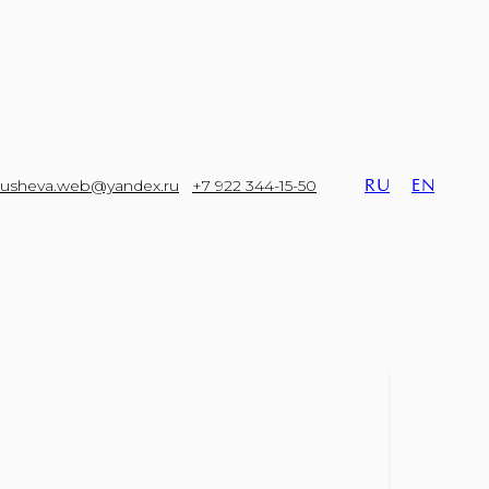
ausheva.web@yandex.ru
+7 922 344-15-50
RU
EN
S-PROFY