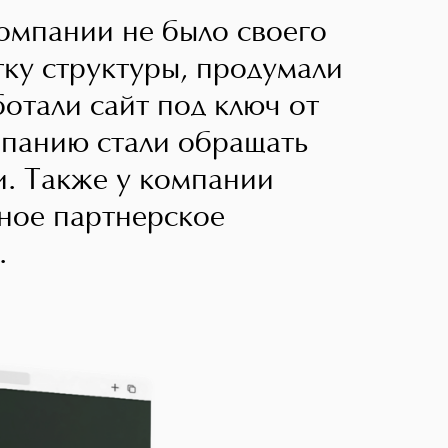
омпании не было своего
тку структуры, продумали
ботали сайт под ключ от
мпанию стали обращать
и. Также у компании
ное партнерское
.