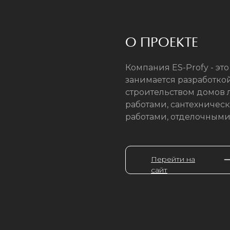
О ПРОЕКТЕ
Компания ES-Profy - эт
занимается разработко
строительством домов 
работами, сантехничес
работами, отделочными
Перейти на
сайт