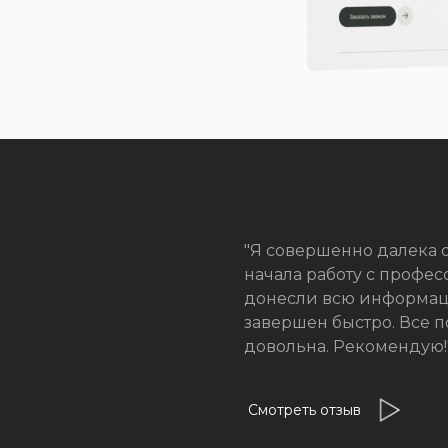
"Я совершенно далека о
начала работу с профе
донесли всю информаци
завершен быстро. Все 
довольна. Рекомендую!
Смотреть отзыв