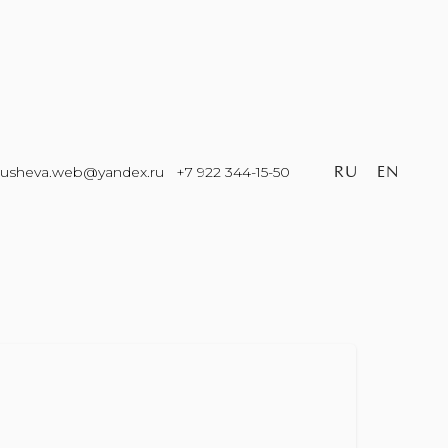
ausheva.web@yandex.ru
+7 922 344-15-50
RU
EN
agna Home