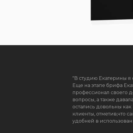
"В студию Екатерины я
Еще на этапе брифа Ек
профессионал своего д
вопросы, а также дава
остались довольны как
клиенты, отметив,что с
удобней в использовани