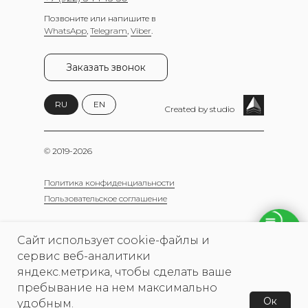
Позвоните или напишите в
WhatsApp
,
Telegram
,
Viber
.
Заказать звонок
RU
EN
Created by studio
© 2019-2026
Политика конфиденциальности
Пользовательское соглашение
Сайт использует cookie-файлы и
ИП Яушева Екатерина Илдархановна
сервис веб-аналитики
ИНН 590320013659
яндекс.метрика, чтобы сделать ваше
ОГРН 322595800072185
пребывание на нем максимально
Ок
удобным.