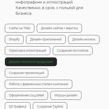
инфографики и иллюстраций.
Качественно, в срок, с пользой для
бизнеса.
Сайты на Tilda
Дизайн сайтов + верстка
Shopify
Дизайн приложений
Дизайн иконок
Отрисовка иллюстраций
Создание логотипов
Дизайн печатной продукции
Создание презентаций
Работа с фирменным стилем компании
Оформление соц.сетей
Моушн дизайн
3D Графика
Создание Taplink